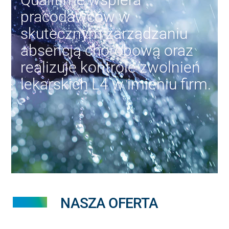
pracodawców w
skutecznym zarządzaniu
absencją chorobową oraz
realizuje kontrole zwolnień
lekarskich L4 w imieniu firm.
NASZA OFERTA