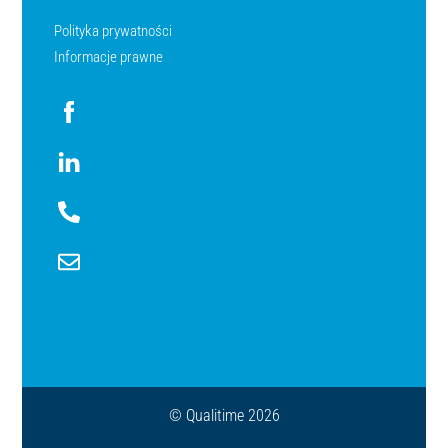
Polityka prywatności
Informacje prawne
Icon
label
Icon
label
Icon
label
Icon
label
© Qualitime 2026