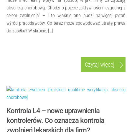
może mieć realny wpływ na sposób, w jaki firmy zarządzają
absencją chorobową. Chodzi o pojęcie „aktywności niezgodnej z
celem zwolnienia” – i to właśnie ono budzi najwięcej pytań
wśród pracodawców. Co teraz może spowodować utratę prawa
do zasiłku? W skrócie: […]
Czytaj więcej
Kontrola L4 – nowe uprawnienia
kontrolerów. Co oznacza kontrola
zwolnień lekarskich dla firm?