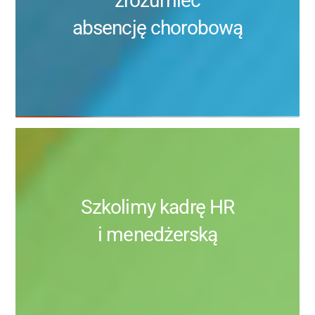
zrozumieć
absencję chorobową
Szkolimy kadrę HR
i menedżerską