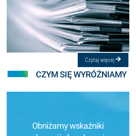
Czytaj więcej
CZYM SIĘ WYRÓŻNIAMY
Minimalizacja poziomu absencji
chorobowej
Obniżamy wskaźniki