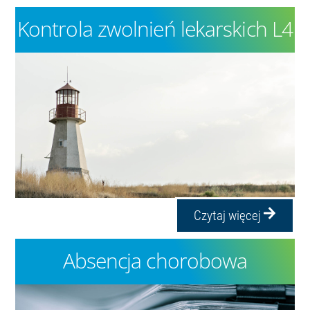
Kontrola zwolnień lekarskich L4
Czytaj więcej
Absencja chorobowa
Kontrola i weryfikacja zwolnień
lekarskich L4