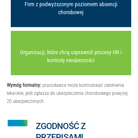
Firm z podwyższonym poziomem absencji
chorobowej
Organizacji, które chcą usprawnić procesy HR i
kontrolę nieobecności
Wymóg formalny:
pracodawca może kontrolować zwolnienia
lekarskie, jeśli zgłasza do ubezpieczenia chorobowego powyżej
20 ubezpieczonych.
ZGODNOŚĆ Z
PRZEPISAMI