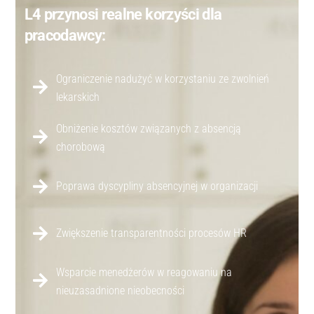
L4 przynosi realne korzyści dla
pracodawcy:
Ograniczenie nadużyć w korzystaniu ze zwolnień
lekarskich
Obniżenie kosztów związanych z absencją
chorobową
Poprawa dyscypliny absencyjnej w organizacji
Zwiększenie transparentności procesów HR
Wsparcie menedżerów w reagowaniu na
nieuzasadnione nieobecności