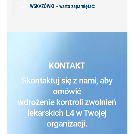
WSKAZÓWKI – warto zapamiętać:
KONTAKT
Skontaktuj się z nami, aby
omówić
wdrożenie kontroli zwolnień
lekarskich L4 w Twojej
organizacji.