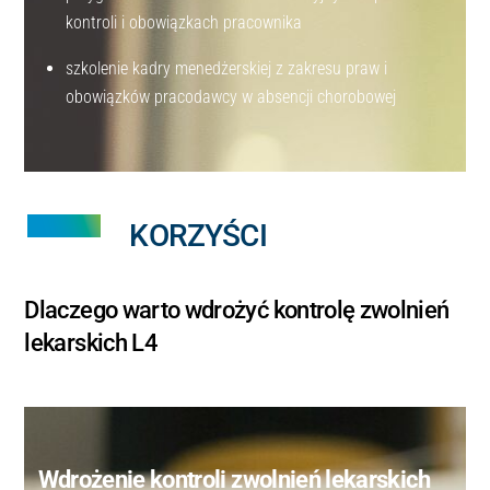
kontroli i obowiązkach pracownika
szkolenie kadry menedżerskiej z zakresu praw i
obowiązków pracodawcy w absencji chorobowej
KORZYŚCI
Dlaczego warto wdrożyć kontrolę zwolnień
lekarskich L4
Wdrożenie kontroli zwolnień lekarskich