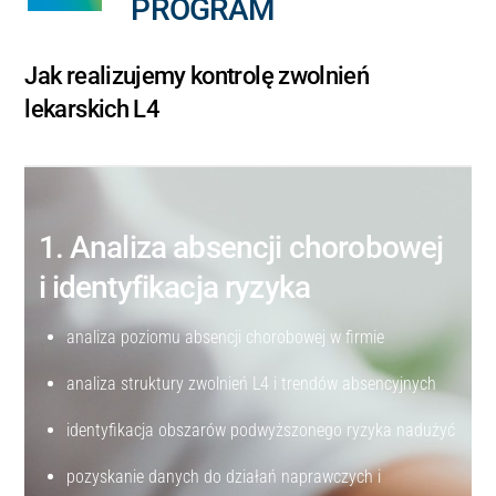
PROGRAM
Jak realizujemy kontrolę zwolnień
lekarskich L4
1. Analiza absencji chorobowej
i identyfikacja ryzyka
analiza poziomu absencji chorobowej w firmie
analiza struktury zwolnień L4 i trendów absencyjnych
identyfikacja obszarów podwyższonego ryzyka nadużyć
pozyskanie danych do działań naprawczych i