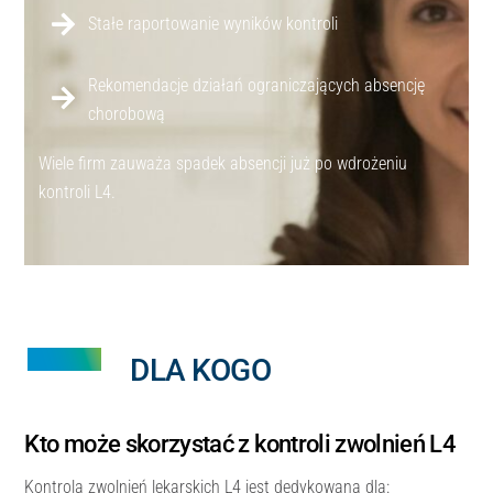
Stałe raportowanie wyników kontroli
Rekomendacje działań ograniczających absencję
chorobową
Wiele firm zauważa spadek absencji już po wdrożeniu
kontroli L4.
DLA KOGO
Kto może skorzystać z kontroli zwolnień L4
Kontrola zwolnień lekarskich L4 jest dedykowana dla: