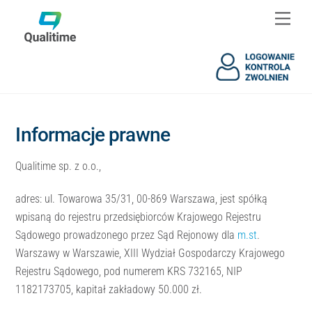
Skip
Skip
Men
to
to
content
content
Informacje prawne
Qualitime sp. z o.o.,
adres: ul. Towarowa 35/31, 00-869 Warszawa, jest spółką
wpisaną do rejestru przedsiębiorców Krajowego Rejestru
Sądowego prowadzonego przez Sąd Rejonowy dla
m.st
.
Warszawy w Warszawie, XIII Wydział Gospodarczy Krajowego
Rejestru Sądowego, pod numerem KRS 732165, NIP
1182173705, kapitał zakładowy 50.000 zł.