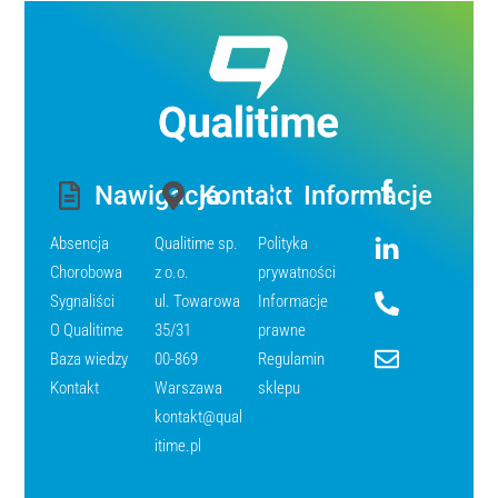
Nawigacja
Kontakt
Informacje
Icon
label
Absencja
Qualitime sp.
Polityka
Icon
Chorobowa
z o.o.
prywatności
label
Sygnaliści
ul. Towarowa
Informacje
Icon
O Qualitime
35/31
prawne
label
Baza wiedzy
00-869
Regulamin
Icon
Kontakt
Warszawa
sklepu
label
kontakt@qual
itime.pl