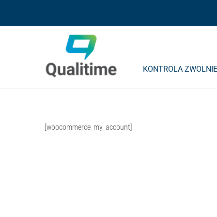
Skip
Skip
to
to
content
content
KONTROLA ZWOLNIE
[woocommerce_my_account]