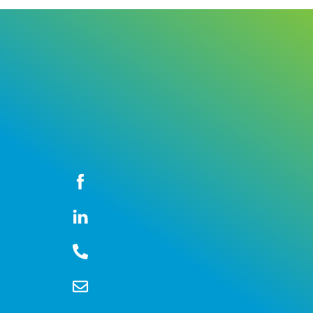
Icon
label
Icon
label
Icon
label
Icon
label