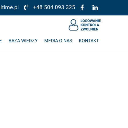
itime.pl
+48 504 093 325
E
BAZA WIEDZY
MEDIA O NAS
KONTAKT