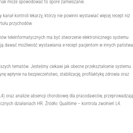
ednak może spowodować to spore zamieszanie.
anał kontroli lekarzy, którzy nie powinni wystawiać więcej recept niż
ytułu przychodów.
ów teleinformatycznych ma być stworzenie elektronicznego systemu
mają dawać możliwość wystawiania e-recept pacjentom w innych państw
ejszych tematów. Jesteśmy ciekawi jak obecne przekształcenie systemu
nę wpłynie na bezpieczeństwo, stabilizację, profilaktykę zdrowia oraz
h (L4) oraz analizie absencji chorobowej dla pracodawców, przeprowadzaj
ycznych działaniach HR. Źródło: Qualitime – kontrola zwolnień L4.