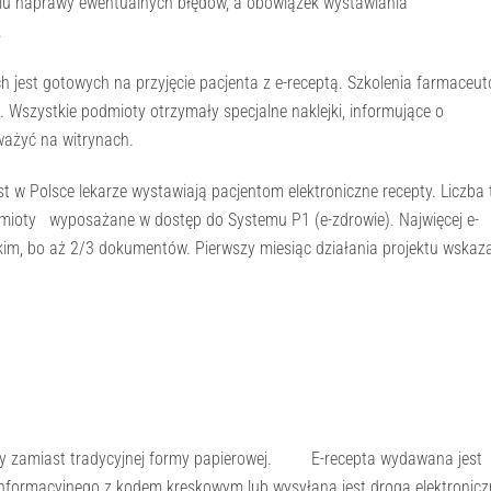
elu naprawy ewentualnych błędów, a obowiązek wystawiania
.
h jest gotowych na przyjęcie pacjenta z e-receptą. Szkolenia farmaceu
. Wszystkie podmioty otrzymały specjalne naklejki, informujące o
ważyć na witrynach.
w Polsce lekarze wystawiają pacjentom elektroniczne recepty. Liczba 
odmioty wyposażane w dostęp do Systemu P1 (e-zdrowie). Najwięcej e-
m, bo aż 2/3 dokumentów. Pierwszy miesiąc działania projektu wskaza
any zamiast tradycyjnej formy papierowej. E-recepta wydawana jest
u informacyjnego z kodem kreskowym lub wysyłana jest drogą elektronic