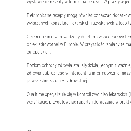
wystawienie recepty w formie papierowej. W praktyce j
Elektroniczne recepty mogą również oznaczać dodatkowy k
wykazanych konsultacji lekarskich i uzyskanych z tego t
Celem obecnie wprowadzanych reform w zakresie system
opieki zdrowotnej w Europie. W przyszłości zmiany te 
europejskich.
Poziom ochrony zdrowia stał się dzisiaj jednym z ważni
zdrowia publicznego w inteligentną informatycznie maszy
powszechność opieki zdrowotnej.
Qualitime specjalizuje się w kontroli zwolnień lekarskic
weryfikacje, przygotowując raporty i doradzając w prakt