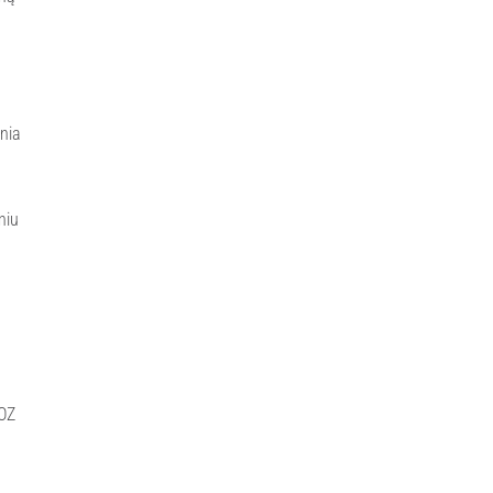
nia
niu
LOZ