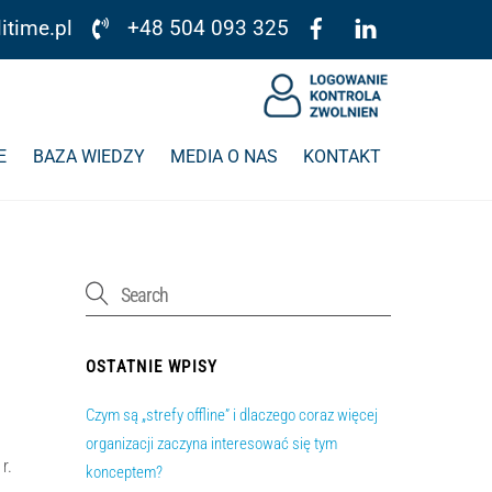
itime.pl
+48 504 093 325
E
BAZA WIEDZY
MEDIA O NAS
KONTAKT
OSTATNIE WPISY
Czym są „strefy offline” i dlaczego coraz więcej
organizacji zaczyna interesować się tym
r.
konceptem?