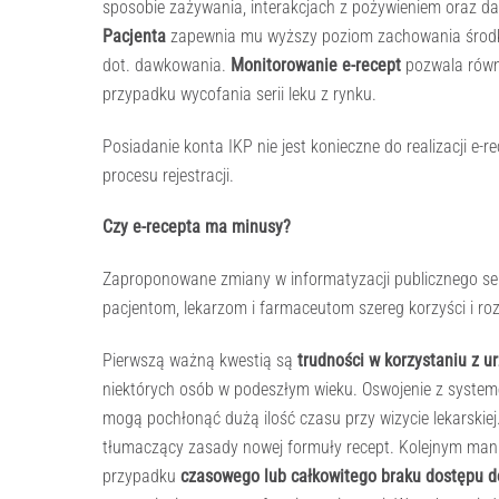
sposobie zażywania, interakcjach z pożywieniem oraz d
Pacjenta
zapewnia mu wyższy poziom zachowania środków
dot. dawkowania.
Monitorowanie e-recept
pozwala równi
przypadku wycofania serii leku z rynku.
Posiadanie konta IKP nie jest konieczne do realizacji e
procesu rejestracji.
Czy e-recepta ma minusy?
Zaproponowane zmiany w informatyzacji publicznego se
pacjentom, lekarzom i farmaceutom szereg korzyści i r
Pierwszą ważną kwestią są
trudności w korzystaniu z 
niektórych osób w podeszłym wieku. Oswojenie z systemem
mogą pochłonąć dużą ilość czasu przy wizycie lekarski
tłumaczący zasady nowej formuły recept. Kolejnym mank
przypadku
czasowego lub całkowitego braku dostępu d