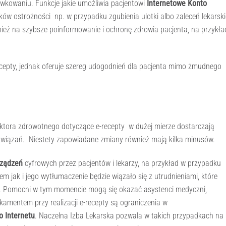
awkowaniu. Funkcje jakie umożliwia pacjentowi
Internetowe Konto
 ostrożności np. w przypadku zgubienia ulotki albo zaleceń lekarsk
eż na szybsze poinformowanie i ochronę zdrowia pacjenta, na przykła
-recepty, jednak oferuje szereg udogodnień dla pacjenta mimo żmudnego
ktora zdrowotnego dotyczące e-recepty w dużej mierze dostarczają
ozwiązań. Niestety zapowiadane zmiany również mają kilka minusów.
urządzeń
cyfrowych przez pacjentów i lekarzy, na przykład w przypadku
 jak i jego wytłumaczenie będzie wiązało się z utrudnieniami, które
ej. Pomocni w tym momencie mogą się okazać asystenci medyczni,
amentem przy realizacji e-recepty są ograniczenia w
o Internetu
. Naczelna Izba Lekarska pozwala w takich przypadkach na