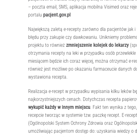
– poczta email, SMS, aplikacja mobilna Visimed oraz re
portalu
pacjent.gov.pl
Największą zaletą e-recepty zarówno dla pacjentów jak i
błędu przy zakupie czy dawkowaniu. Unikniemy problemó
projektu to również
zmniejszenie kolejek do lekarzy
(sp
otrzymania recepty na leki w przypadku osób przewlekl
miesiącem będzie ich coraz więcej, można otrzymać e-rec
również jest możliwe po okazaniu farmaceucie danych d
wystawiona recepta.
Realizacja e-recept w przypadku wypisania kilku leków bę
najkorzystniejszych cenach. Dotychczas recepta papier
wykupić każdy w innym miejscu
. Fakt ten wynika z teg
recepcie tworząc w systemie tzw. paczkę recept. E-rec
(Ogólnopolski System Ochrony Zdrowia oraz Ogólnopols
umożliwiając pacjentom dostęp do: uzyskania wiedzy o dz