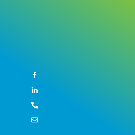
Icon
label
Icon
label
Icon
label
Icon
label