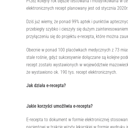
Przez kolejny rok będzie testowana i modyfikowana w c
elektronicznych recept planowany jest od stycznia 2020r
Dziś już wiemy, że ponad 99% aptek i punktów aptecznyc
przebiegły szybko i cieszyły się dużym zainteresowaniem
przyłączeniu się do projektu e-recepta, które można zau
Obecnie w ponad 100 placówkach medycznych z 73 miast 
stale rośnie, gdyż sukcesywnie dołączane są kolejne p
recept zostało wystawionych w województwie mazowiecki
że wystawiono ok. 190 tys. recept elektronicznych.
Jak działa e-recepta?
Jakie korzyści umożliwia e-recepta?
E-recepta to dokument w formie elektronicznej stosow
pacjentowi w trakcie wizyty lekarskiej w formie wydruk