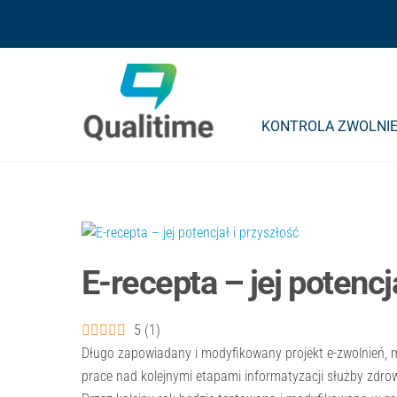
Skip
Skip
to
to
content
content
KONTROLA ZWOLNIE
E-recepta – jej potencj
5
(
1
)
Długo zapowiadany i modyfikowany projekt e-zwolnień, 
prace nad kolejnymi etapami informatyzacji służby zdrowi