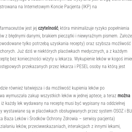
jestrowana na Internetowym Koncie Pacjenta (IKP) na
 farmaceutów jest jej
czytelność
, która minimalizuje ryzyko popełnienia
w z błędnymi danymi, brakiem pieczątki i niewyraźnym pismem. Założe
owodowane tylko potrzebą uzyskania recepty) oraz szybsza możliwość
e chorych. Już dziś w niektórych placówkach medycznych, a z każdym
eptę bez konieczności wizyty u lekarza. Wykupienie leków w kogoś imie
ostępowych przekazanych przez lekarza i PESEL osoby na którą jest
dzie również łatwiejsza i da możliwość kupienia leków po
owa wymuszała zakup wszystkich leków w jednej aptece, a teraz
można
o, iż każdy lek wydawany na receptę musi być wypisany na oddzielnej
epty wystawiane są w placówkach obsługiwanych przez system OSOZ i B
ka Baza Leków i Środków Ochrony Zdrowia – serwisy pacjenta)
iałaniu leków, przeciwwskazaniach, interakcjach z innymi lekami,