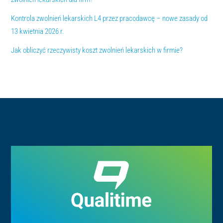
Kontrola zwolnień lekarskich L4 przez pracodawcę – nowe zasady od
13 kwietnia 2026 r.
Jak obliczyć rzeczywisty koszt zwolnień lekarskich w firmie?