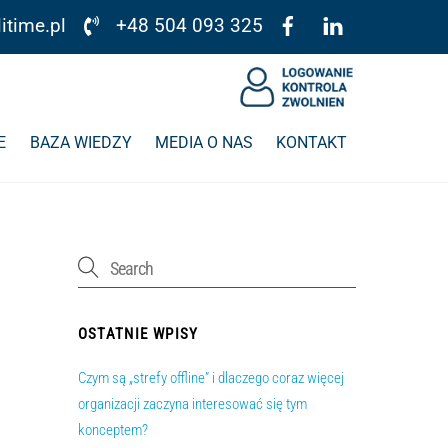
itime.pl
+48 504 093 325
E
BAZA WIEDZY
MEDIA O NAS
KONTAKT
OSTATNIE WPISY
Czym są „strefy offline” i dlaczego coraz więcej
organizacji zaczyna interesować się tym
konceptem?