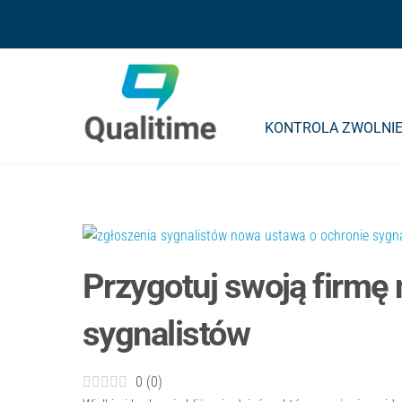
Skip
Skip
to
to
content
content
KONTROLA ZWOLNIE
Przygotuj swoją firmę 
sygnalistów
0
(
0
)