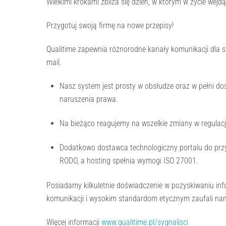
Wielkimi krokami zbliża się dzień, w którym w życie wejd
Przygotuj swoją firmę na nowe przepisy!
Qualitime zapewnia różnorodne kanały komunikacji dla s
mail.
Nasz system jest prosty w obsłudze oraz w pełni 
naruszenia prawa.
Na bieżąco reagujemy na wszelkie zmiany w regulac
Dodatkowo dostawca technologiczny portalu do przy
RODO, a hosting spełnia wymogi ISO 27001.
Posiadamy kilkuletnie doświadczenie w pozyskiwaniu inf
komunikacji i wysokim standardom etycznym zaufali nam 
Więcej informacji
www.qualitime.pl/sygnalisci