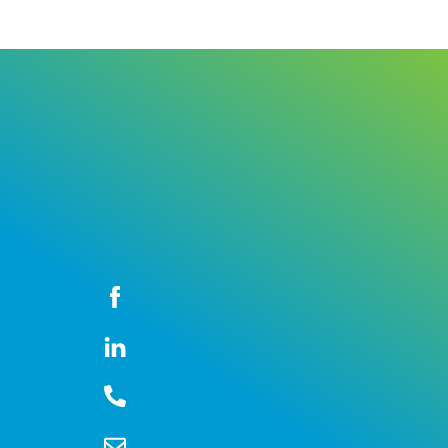
Icon
label
Icon
label
Icon
label