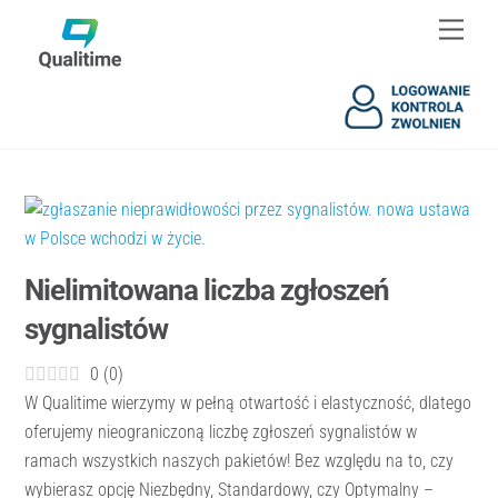
Skip
Skip
Men
to
to
content
content
Nielimitowana liczba zgłoszeń
sygnalistów
0
(
0
)
W Qualitime wierzymy w pełną otwartość i elastyczność, dlatego
oferujemy nieograniczoną liczbę zgłoszeń sygnalistów w
ramach wszystkich naszych pakietów! Bez względu na to, czy
wybierasz opcję Niezbędny, Standardowy, czy Optymalny –