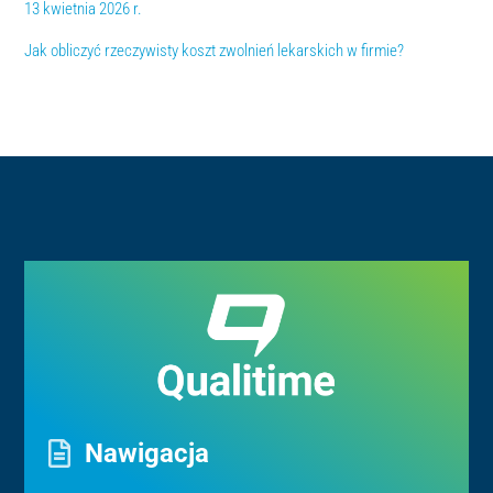
13 kwietnia 2026 r.
Jak obliczyć rzeczywisty koszt zwolnień lekarskich w firmie?
Nawigacja