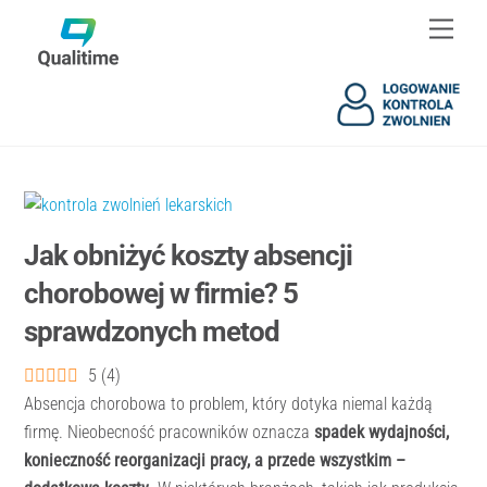
Skip
Skip
Men
to
to
content
content
Jak obniżyć koszty absencji
chorobowej w firmie? 5
sprawdzonych metod
5
(
4
)
Absencja chorobowa to problem, który dotyka niemal każdą
firmę. Nieobecność pracowników oznacza
spadek wydajności,
konieczność reorganizacji pracy, a przede wszystkim –