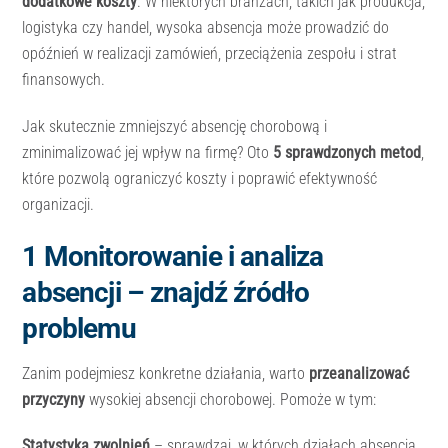
dodatkowe koszty
. W niektórych branżach, takich jak produkcja,
logistyka czy handel, wysoka absencja może prowadzić do
opóźnień w realizacji zamówień, przeciążenia zespołu i strat
finansowych.
Jak skutecznie zmniejszyć absencję chorobową i
zminimalizować jej wpływ na firmę? Oto
5 sprawdzonych metod
,
które pozwolą ograniczyć koszty i poprawić efektywność
organizacji.
1️ Monitorowanie i analiza
absencji – znajdź źródło
problemu
Zanim podejmiesz konkretne działania, warto
przeanalizować
przyczyny
wysokiej absencji chorobowej. Pomoże w tym:
Statystyka zwolnień
– sprawdzaj, w których działach absencja