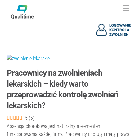
Skip
Skip
Men
to
to
content
content
Pracownicy na zwolnieniach
lekarskich – kiedy warto
przeprowadzić kontrolę zwolnień
lekarskich?
5
(
5
)
Absencja chorobowa jest naturalnym elementem
funkcjonowania każdej firmy. Pracownicy chorują i mają prawo