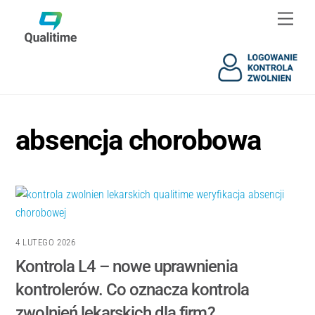
Skip
Skip
Men
to
to
content
content
absencja chorobowa
4 LUTEGO 2026
Kontrola L4 – nowe uprawnienia
kontrolerów. Co oznacza kontrola
zwolnień lekarskich dla firm?