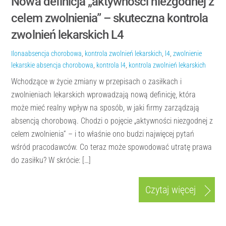
Nowa definicja „aktywności niezgodnej z
celem zwolnienia” – skuteczna kontrola
zwolnień lekarskich L4
Ilona
absencja chorobowa
,
kontrola zwolnień lekarskich
,
l4
,
zwolnienie
lekarskie
absencja chorobowa
,
kontrola l4
,
kontrola zwolnień lekarskich
Wchodzące w życie zmiany w przepisach o zasiłkach i
zwolnieniach lekarskich wprowadzają nową definicję, która
może mieć realny wpływ na sposób, w jaki firmy zarządzają
absencją chorobową. Chodzi o pojęcie „aktywności niezgodnej z
celem zwolnienia” – i to właśnie ono budzi najwięcej pytań
wśród pracodawców. Co teraz może spowodować utratę prawa
do zasiłku? W skrócie: […]
Czytaj więcej