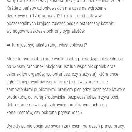
Rady (UE) 2019/1937) została przyjęta 23 października 2019 r.
Każde z państw członkowskich ma czas na wdrożenie
dyrektywy do 17 grudnia 2021 roku i to od ustaw w
poszczególnych krajach zależeć będzie ostateczny kształt
wymogów w zakresie ochrony sygnalistów.
➡️ Kim jest sygnalista (ang. whistleblower)?
Może to być osoba (pracownik, osoba prowadząca działalność
na własny rachunek, akcjonariusz lub wspólnik spółek oraz
członek ich organów, wolontariusz, czy stażysta), która chce
zgłosić nieprawidłowości w firmie (np. związane m.in. z
zamówieniami publicznymi, praniem pieniędzy, bezpieczeństwem
produktów, ochroną środowiska, bezpieczeństwem żywności,
dobrostanem zwierząt, zdrowiem publicznym, ochroną
konsumentów, czy ochroną prywatności).
Dyrektywa nie obejmuje swoim zakresem naruszeń prawa pracy.