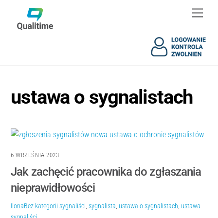
Skip
Skip
Men
to
to
content
content
ustawa o sygnalistach
6 WRZEŚNIA 2023
Jak zachęcić pracownika do zgłaszania
nieprawidłowości
Ilona
Bez kategorii
sygnaliści
,
sygnalista
,
ustawa o sygnalistach
,
ustawa
sygnaliści